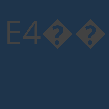
E4���"x