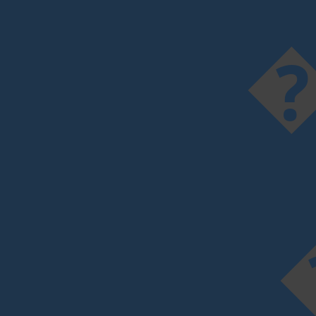
����$:$
�