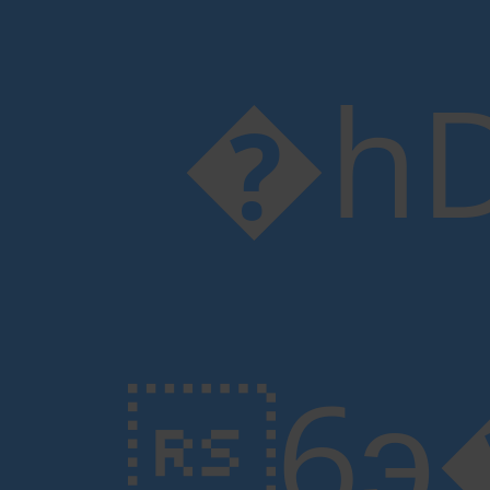
�hD
6э�p�c7�F