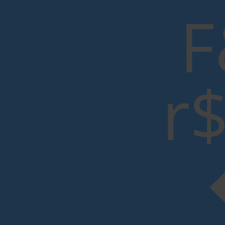
r$pP�l�0��ϩ�9T�C