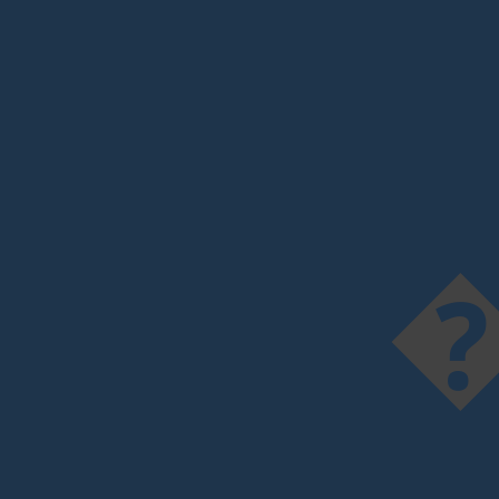
����$:$